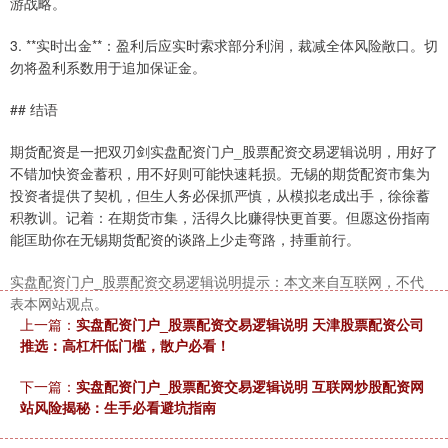
游战略。
3. **实时出金**：盈利后应实时索求部分利润，裁减全体风险敞口。切
勿将盈利系数用于追加保证金。
## 结语
期货配资是一把双刃剑实盘配资门户_股票配资交易逻辑说明，用好了
不错加快资金蓄积，用不好则可能快速耗损。无锡的期货配资市集为
投资者提供了契机，但生人务必保抓严慎，从模拟老成出手，徐徐蓄
积教训。记着：在期货市集，活得久比赚得快更首要。但愿这份指南
能匡助你在无锡期货配资的谈路上少走弯路，持重前行。
实盘配资门户_股票配资交易逻辑说明提示：本文来自互联网，不代
表本网站观点。
上一篇：
实盘配资门户_股票配资交易逻辑说明 天津股票配资公司
推选：高杠杆低门槛，散户必看！
下一篇：
实盘配资门户_股票配资交易逻辑说明 互联网炒股配资网
站风险揭秘：生手必看避坑指南