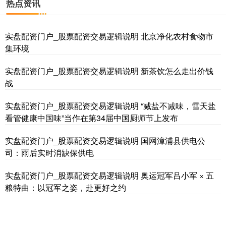
热点资讯
实盘配资门户_股票配资交易逻辑说明 北京净化农村食物市
集环境
实盘配资门户_股票配资交易逻辑说明 新茶饮怎么走出价钱
基金指数
7247.38
+5.28
+0.07%
战
实盘配资门户_股票配资交易逻辑说明 “减盐不减味，雪天盐
看管健康中国味”当作在第34届中国厨师节上发布
实盘配资门户_股票配资交易逻辑说明 国网漳浦县供电公
司：雨后实时消缺保供电
实盘配资门户_股票配资交易逻辑说明 奥运冠军吕小军 × 五
国债指数
229.80
+0.11
+0.05%
粮特曲：以冠军之姿，赴更好之约