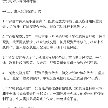
货公司对账等面容考据。
## 三、生人配资操作步伐
1. **评估本身风险承受智商**：配资会放大耗损，生人应使用闲置资
金，切勿将生存所需资金干预。提议启动杠杆不率先1:4。
2. **遴选配资决策**：无锡市集上常见的配资决策包括按天配资、按月
配资。按天配资活泼，相宜短线交游；按月配资费率较低，相宜中长
线操作。生人提议从按天配资出手，便于猖狂风险。
3. **鉴定契约并入金**：仔细阅读契约条目，重心调养风控线、平仓
线、利息计较面容等。入金后，配资公司会提供交游账户和密码。
4. **制定交游打算**：配资后资金放大，但交游战略弗成“放大”。坚抓
轻仓、止损、趁势的原则。单笔交游耗损猖狂在总资金的2%以内。
5. **严格实践风控**：配资账户鄙俚设有预警线（如总资金耗损70%）
和平仓线（如总资金耗损80%）。一朝波及平仓线，配资公司有权强
制平仓。生人需技艺调养账户气象，幸免被迫平仓。