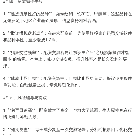
## 四、高效操作手段
1. **遴选流动性好的品种**：如螺纹钢、铁矿石、甲醇等，这些品种在
无锡及足下地区产业基础深厚，信息赢得相对容易。
2. **欺诈模拟盘老成**：在讲求配资前，先使用模拟账户熟悉交游软件
和品种本性，至少老成1-2周。
3. **猖狂交游频率**：配资交游容易让东谈主产生“必须频频操作才智
回本”的错觉。本色上，减少交游次数、擢升胜率才是长久盈利的要
津。
4. **成就止盈止损**：配资交游中，止损比止盈更首要。提议使用条件
单功能，自动触发止损，幸免厚谊化操作。
## 五、风险辅导与提议
1. **勿盲目追高**：配资放大了资金，也放大了规画。生人应幸免在行
情火爆时冲动入场。
2. **如期复盘**：每玉成少复盘一次交游纪录，分析耗损原因，优化交