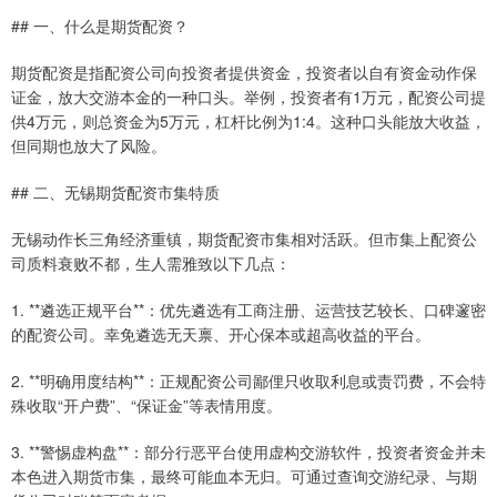
## 一、什么是期货配资？
期货配资是指配资公司向投资者提供资金，投资者以自有资金动作保
证金，放大交游本金的一种口头。举例，投资者有1万元，配资公司提
供4万元，则总资金为5万元，杠杆比例为1:4。这种口头能放大收益，
但同期也放大了风险。
## 二、无锡期货配资市集特质
无锡动作长三角经济重镇，期货配资市集相对活跃。但市集上配资公
司质料衰败不都，生人需雅致以下几点：
1. **遴选正规平台**：优先遴选有工商注册、运营技艺较长、口碑邃密
的配资公司。幸免遴选无天禀、开心保本或超高收益的平台。
2. **明确用度结构**：正规配资公司鄙俚只收取利息或责罚费，不会特
殊收取“开户费”、“保证金”等表情用度。
3. **警惕虚构盘**：部分行恶平台使用虚构交游软件，投资者资金并未
本色进入期货市集，最终可能血本无归。可通过查询交游纪录、与期