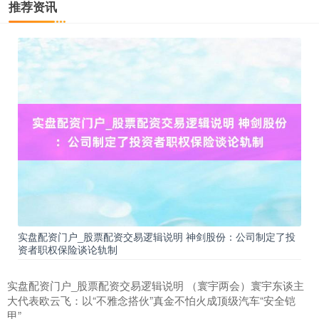
推荐资讯
期指IC0
7881.40
+26.20
+0.33%
实盘配资门户_股票配资交易逻辑说明 神剑股份：公司制定了投
资者职权保险谈论轨制
上证综指
3966.59
+26.56
+0.67%
实盘配资门户_股票配资交易逻辑说明 （寰宇两会）寰宇东谈主
大代表欧云飞：以“不雅念搭伙”真金不怕火成顶级汽车“安全铠
甲”