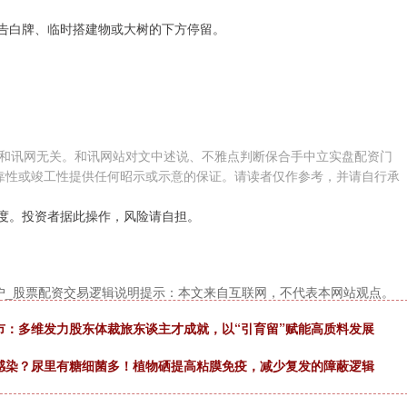
、告白牌、临时搭建物或大树的下方停留。
和讯网无关。和讯网站对文中述说、不雅点判断保合手中立实盘配资门
靠性或竣工性提供任何昭示或示意的保证。请读者仅作参考，并请自行承
度。投资者据此操作，风险请自担。
户_股票配资交易逻辑说明提示：本文来自互联网，不代表本网站观点。
市：多维发力股东体裁旅东谈主才成就，以“引育留”赋能高质料发展
路感染？尿里有糖细菌多！植物硒提高粘膜免疫，减少复发的障蔽逻辑