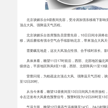
北京谀媚乐台9昼夜间先容，受冷涡加强东移南下影响实
顶点大风、强降温天气历程。
北京谀媚乐台首席预告员雷蕾先容，10日日间冷涡将在
移，涡后赓续有强冷空气合手续影响北京，带来顶点大风天
需要瞩见地是，这次大风顶点性强、合手续时辰长、影
具体来看，瞻望11日17时前后，西部、北部地区偏北
级傍边，平原地区阵风9至11级，西部、北部阵风11至13
雷蕾闪现，为粗疏这次顶点大风、强降温天气历程，谀媚
至12日20时。
从当今来看，瞻望12昼夜间至13日日间风力有所放松
令左迁发布大风黄色预警信号，预警时段为12日20时至13
气温方面，瞻望12日最高气温将降至14℃，24小时降