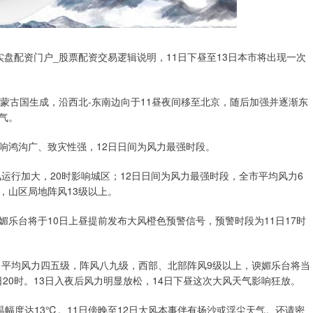
盘配资门户_股票配资交易逻辑说明，11日下昼至13日本市将出现一次
蒙古国生成，沿西北-东南边向于11昼夜间移至北京，随后加强并逐渐东
气。
响鸿沟广、致灾性强，12日日间为风力最强时段。
风运行加大，20时影响城区；12日日间为风力最强时段，全市平均风力6
级，山区局地阵风13级以上。
乐台将于10日上昼提前发布大风橙色预警信号，预警时段为11日17时
，平均风力四五级，阵风八九级，西部、北部阵风9级以上，谀媚乐台将当
日20时。13日入夜后风力明显放松，14日下昼这次大风天气影响狂放。
温幅度达13℃。11日傍晚至12日大风本事伴有扬沙或浮尘天气。还请密