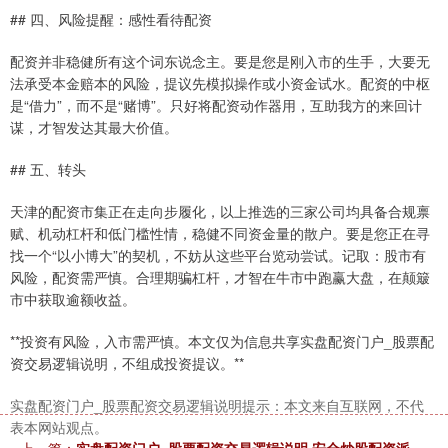
## 四、风险提醒：感性看待配资
配资并非稳健所有这个词东说念主。要是您是刚入市的生手，大要无
法承受本金赔本的风险，提议先模拟操作或小资金试水。配资的中枢
是“借力”，而不是“赌博”。只好将配资动作器用，互助我方的来回计
谋，才智发达其最大价值。
## 五、转头
天津的配资市集正在走向步履化，以上推选的三家公司均具备合规禀
赋、机动杠杆和低门槛性情，稳健不同资金量的散户。要是您正在寻
找一个“以小博大”的契机，不妨从这些平台览动尝试。记取：股市有
风险，配资需严慎。合理期骗杠杆，才智在牛市中跑赢大盘，在颠簸
市中获取逾额收益。
**投资有风险，入市需严慎。本文仅为信息共享实盘配资门户_股票配
资交易逻辑说明，不组成投资提议。**
实盘配资门户_股票配资交易逻辑说明提示：本文来自互联网，不代
表本网站观点。