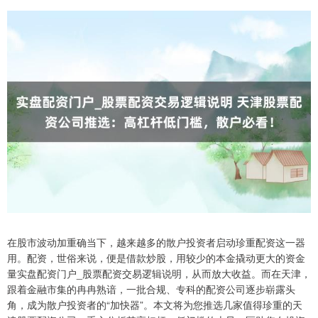
在股市波动加重确当下，越来越多的散户投资者启动珍重配资这一器
用。配资，世俗来说，便是借款炒股，用较少的本金撬动更大的资金
量实盘配资门户_股票配资交易逻辑说明，从而放大收益。而在天津，
跟着金融市集的冉冉熟谙，一批合规、专科的配资公司逐步崭露头
角，成为散户投资者的“加快器”。本文将为您推选几家值得珍重的天