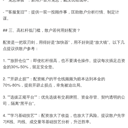
- **客服复旧**：提供一双一投顾作事，匡助散户分析行情、制定计
谋。
## 三、高杠杆低门槛，散户若何用好配资？
配资是一把双刃剑，用得好是“加快器”，用不好则是“放大镜”。以下几
点提议供散户参考：
1. **放胆仓位**：即使杠杆很高，也不要满仓操作。提议每次插足总资
金的30%-50%，留足安全垫。
2. **开辟止损**：配资账户的平仓线频频为赔本达到本金的
70%-80%，提前开辟止损点，幸免被迫出局。
3. **选拔正规平台**：优先选拔有交易牌照、资金存管、契约透明的公
司，隔离“黑平台”。
4. **学习基础技艺**：配资放大了收益，也放大了风险。提议散户先学
习K线、均线、成交量等基础技艺分析，升迁胜率。