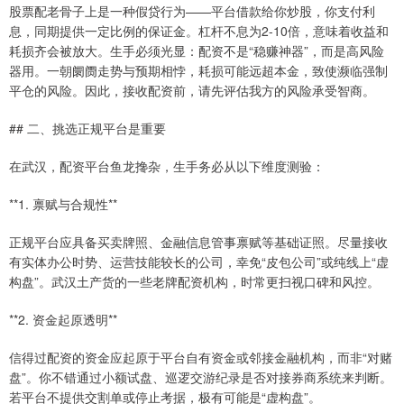
股票配老骨子上是一种假贷行为——平台借款给你炒股，你支付利
息，同期提供一定比例的保证金。杠杆不息为2-10倍，意味着收益和
耗损齐会被放大。生手必须光显：配资不是“稳赚神器”，而是高风险
器用。一朝阛阓走势与预期相悖，耗损可能远超本金，致使濒临强制
平仓的风险。因此，接收配资前，请先评估我方的风险承受智商。
## 二、挑选正规平台是重要
在武汉，配资平台鱼龙搀杂，生手务必从以下维度测验：
**1. 禀赋与合规性**
正规平台应具备买卖牌照、金融信息管事禀赋等基础证照。尽量接收
有实体办公时势、运营技能较长的公司，幸免“皮包公司”或纯线上“虚
构盘”。武汉土产货的一些老牌配资机构，时常更扫视口碑和风控。
**2. 资金起原透明**
信得过配资的资金应起原于平台自有资金或邻接金融机构，而非“对赌
盘”。你不错通过小额试盘、巡逻交游纪录是否对接券商系统来判断。
若平台不提供交割单或停止考据，极有可能是“虚构盘”。