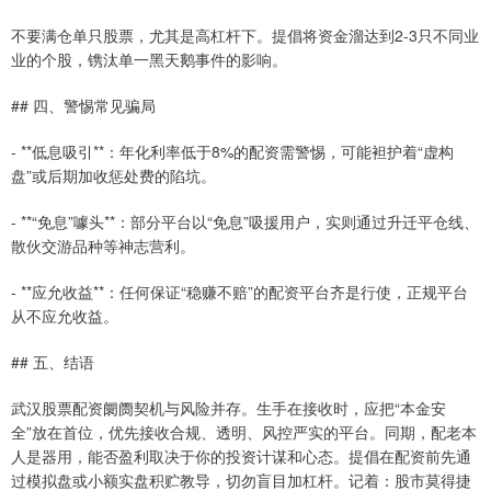
不要满仓单只股票，尤其是高杠杆下。提倡将资金溜达到2-3只不同业
业的个股，镌汰单一黑天鹅事件的影响。
## 四、警惕常见骗局
- **低息吸引**：年化利率低于8%的配资需警惕，可能袒护着“虚构
盘”或后期加收惩处费的陷坑。
- **“免息”噱头**：部分平台以“免息”吸援用户，实则通过升迁平仓线、
散伙交游品种等神志营利。
- **应允收益**：任何保证“稳赚不赔”的配资平台齐是行使，正规平台
从不应允收益。
## 五、结语
武汉股票配资阛阓契机与风险并存。生手在接收时，应把“本金安
全”放在首位，优先接收合规、透明、风控严实的平台。同期，配老本
人是器用，能否盈利取决于你的投资计谋和心态。提倡在配资前先通
过模拟盘或小额实盘积贮教导，切勿盲目加杠杆。记着：股市莫得捷