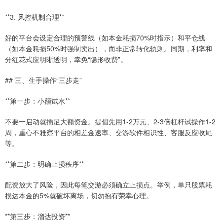
**3. 风控机制合理**
好的平台会设定合理的预警线（如本金耗损70%时指示）和平仓线
（如本金耗损50%时强制卖出），而非正常转化轨则。同期，利率和
分红花式应明晰透明，幸免“隐形收费”。
## 三、生手操作“三步走”
**第一步：小额试水**
不要一启动就插足大额资金。提倡先用1-2万元、2-3倍杠杆试操作1-2
周，重心不雅察平台的相差金速率、交游软件相识性、客服反应收尾
等。
**第二步：明确止损秩序**
配资放大了风险，因此每笔交游必须确立止损点。举例，单只股票耗
损达本金的5%就破坏离场，切勿抱有荣幸心理。
**第三步：溜达投资**