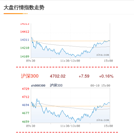
深证成指
14316.96
+5.95
+0.04%
大盘行情指数走势
沪深300
4702.02
+7.59
+0.16%