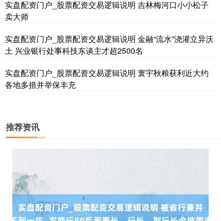
实盘配资门户_股票配资交易逻辑说明 吉林梅河口小小松子
卖大师
实盘配资门户_股票配资交易逻辑说明 金融“流水”浇灌立异沃
土 兴业银行处事科技东谈主才超2500名
实盘配资门户_股票配资交易逻辑说明 寰宇秋粮获利近大约
各地多措并举保丰充
国债指数
229.80
+0.11
+0.05%
推荐资讯
期指IC0
7881.40
+26.20
+0.33%