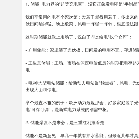
1. 储能=电力界的“超等充电宝”，没它征象发电即是“半制品”
我们平常用的电有个死次第：发若干就得用若干，多出来的
伏日间晒得猛、晚上歇菜，风电一阵强一阵弱，根底没法跟
这时期储能就派上用场了，说白了即是给电“找个仓库”：
- 户用储能：家里装了光伏板，日间发的电用不完，存进
- 工生意储能：工场、市场在深夜电价低廉的时期把电存
电；
- 电网/大型电站储能：给新动力电站当“稳重器”，风电
出现大面积停电。
举个最直不雅的例子：欧洲动力危境那会，好多家庭装了光
电“可存可调”，是新式电力系统的刚需中枢。
2. 储能爆发不是未必，是三重红利推着走
储能不是新意见，早几十年就有抽水蓄能，但最近几年才真