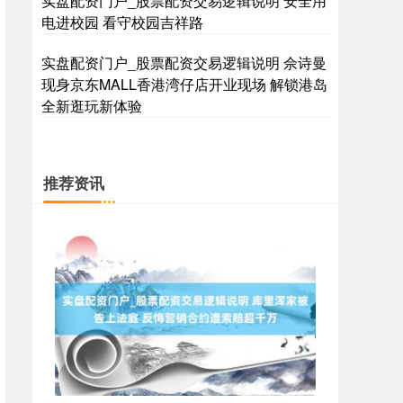
实盘配资门户_股票配资交易逻辑说明 安全用
电进校园 看守校园吉祥路
实盘配资门户_股票配资交易逻辑说明 佘诗曼
国债指数
229.59
-0.00
0.00%
现身京东MALL香港湾仔店开业现场 解锁港岛
全新逛玩新体验
推荐资讯
期指IC0
7730.00
-1.00
-0.01%