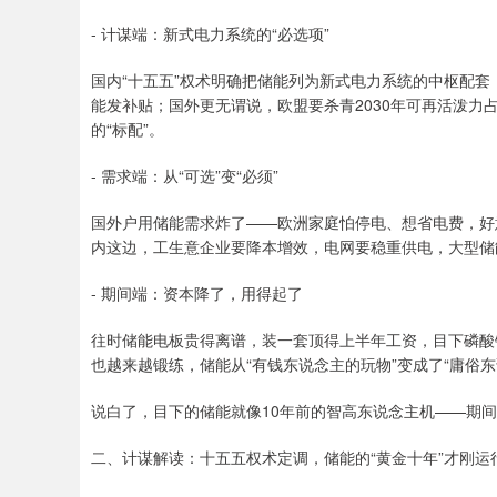
- 计谋端：新式电力系统的“必选项”
国内“十五五”权术明确把储能列为新式电力系统的中枢配
能发补贴；国外更无谓说，欧盟要杀青2030年可再活泼力占
的“标配”。
- 需求端：从“可选”变“必须”
国外户用储能需求炸了——欧洲家庭怕停电、想省电费，好意
内这边，工生意企业要降本增效，电网要稳重供电，大型储
- 期间端：资本降了，用得起了
往时储能电板贵得离谱，装一套顶得上半年工资，目下磷酸
也越来越锻练，储能从“有钱东说念主的玩物”变成了“庸俗
说白了，目下的储能就像10年前的智高东说念主机——期
二、计谋解读：十五五权术定调，储能的“黄金十年”才刚运