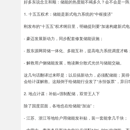
好多东说念主和顺：储能的热度能不竭多久？会不会是一阵
1. 十五五权术：储能是新式电力系统的“中枢接济”
刚发布的“十五五”权术纲目里，明确提到要“加速构建新式
- 豪迈发展新动力，同步配套修复储能设施；
- 股东源网荷储一体化、多能互补，提高电力系统调度才略
- 解救用户侧储能发展，饱读舞分散式光伏与储能交融。
这几句话翻译过来即是：以后搞新动力，必须配储能；莫得
会给计谋解救。这颠倒于给储能行业发了“永恒饭票”，异日5
2. 地点计谋：补贴+强制配储，双管王人下
除了国度层面，各地也在给储能“加油”：
- 江苏、浙江等地给户用储能发补贴，装一套能拿几千块；