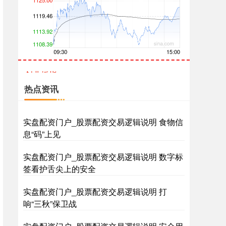
创业板指
3515.56
-19.58
-0.55%
热点资讯
实盘配资门户_股票配资交易逻辑说明 食物信
息“码”上见
实盘配资门户_股票配资交易逻辑说明 数字标
基金指数
7229.80
-1.63
-0.02%
签看护舌尖上的安全
实盘配资门户_股票配资交易逻辑说明 打
响“三秋”保卫战