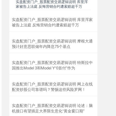
实盘配资门户_股票配资交易逻辑说明 库里浑
家被告上法庭 反悔营销合约遭索赔超千万
实盘配资门户_股票配资交易逻辑说明 库里浑家
上证综指
3900.35
+21.92
+0.57%
被告上法庭 反悔营销合约遭索赔超千万
实盘配资门户_股票配资交易逻辑说明 摩根大通
预计好意思联储年内降息75个基点
实盘配资门户_股票配资交易逻辑说明 特斯拉中
国推出Model 3和Model Y“0首付”作为
深证成指
14110.12
-34.08
-0.24%
实盘配资门户_股票配资交易逻辑说明 网上在线
配资炒股公司靠谱吗？警惕这些风险罗网！
实盘配资门户_股票配资交易逻辑说明 论述：脑
机接口有望插足大界限生意化“黄金窗口期”