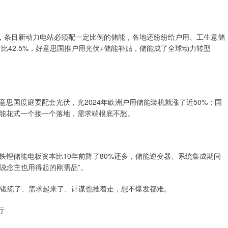
套，条目新动力电站必须配一定比例的储能，各地还纷纷给户用、工生意储
比42.5%，好意思国推户用光伏+储能补贴，储能成了全球动力转型
思国度庭要配套光伏，光2024年欧洲户用储能装机就涨了近50%；国
能花式一个接一个落地，需求端根底不愁。
铁锂储能电板资本比10年前降了80%还多，储能逆变器、系统集成期间
东说念主也用得起的刚需品”。
间锻练了、需求起来了、计谋也推着走，想不爆发都难。
行