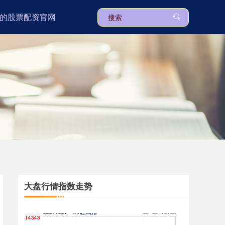
的股票配资官网
上证综指
3900.35
+21.92
+0.57%
深证成指
14110.12
-34.08
-0.24%
大盘行情指数走势