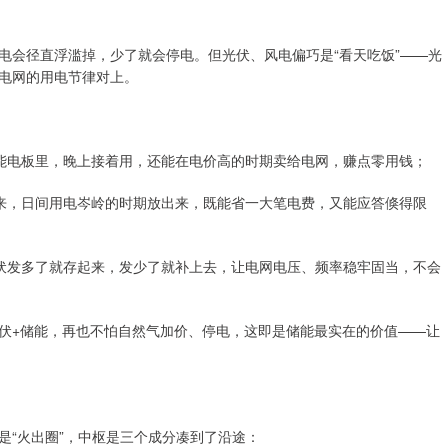
电会径直浮滥掉，少了就会停电。但光伏、风电偏巧是“看天吃饭”——光
电网的用电节律对上。
储能电板里，晚上接着用，还能在电价高的时期卖给电网，赚点零用钱；
起来，日间用电岑岭的时期放出来，既能省一大笔电费，又能应答倏得限
、光伏发多了就存起来，发少了就补上去，让电网电压、频率稳牢固当，不会
伏+储能，再也不怕自然气加价、停电，这即是储能最实在的价值——让
是“火出圈”，中枢是三个成分凑到了沿途：