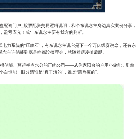
盘配资门户_股票配资交易逻辑说明，和个东说念主身边真实案例分享，
，盈亏应允！成年东说念主要有我方的判断。
式电力系统的“压舱石”，有东说念主说它是下一个万亿级赛说念，还有东
东说念主连储能到底是啥都没搞理会，就随着瞎凑扯后腿。
扎根储能、莫得半点水分的正统公司——从你家阳台的户用小储能，到给
白也能一眼分清谁是“真干活的”，谁是“蹭热度的”。