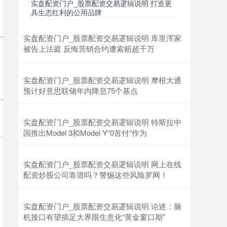
实盘配资门户_股票配资交易逻辑说明 打造更
具生态红利的公用品牌
深证成指
14110.12
-34.08
-0.24%
实盘配资门户_股票配资交易逻辑说明 库里浑家
被告上法庭 反悔营销合约遭索赔超千万
实盘配资门户_股票配资交易逻辑说明 摩根大通
预计好意思联储年内降息75个基点
实盘配资门户_股票配资交易逻辑说明 特斯拉中
国推出Model 3和Model Y“0首付”作为
沪深300
4651.31
-6.85
-0.15%
实盘配资门户_股票配资交易逻辑说明 网上在线
配资炒股公司靠谱吗？警惕这些风险罗网！
实盘配资门户_股票配资交易逻辑说明 论述：脑
机接口有望插足大界限生意化“黄金窗口期”