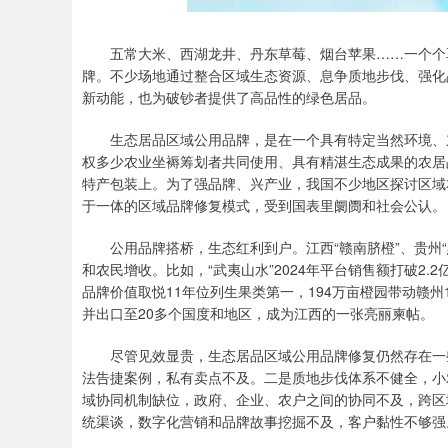
五常大米、西湖龙井、丹东草莓、烟台苹果……一个个
牌。不少场地通过整合区域生态资源、息争质地步伐、强化
新动能，也为破钞者提供了高品性的绿色居品。
生态居品区域公用品牌，是在一个具有特定当然环境、
权多少农业坐褥筹划者共同使用、具有精湛生态成果的农居
特产包装上。为了强品牌、兴产业，我国不少地区探讨区域
于一体的区域品牌修复模式，受到国表里阛阓和社会公认。
公用品牌搭桥，生态红利到户。江西“赣南脐橙”、贵州
和农民增收。比如，“武夷山水”2024年平台销售额打破2.
品牌价值取悦11年位列生果类第一，194万亩橙园带动赣州
并出口至20多个国度和地区，成为江西的一张亮丽柬帖。
尽管见效显贵，生态居品区域公用品牌修复仍然存在一
法告捷案例，私有卖点不及。二是质地步伐体系不健全，小
域协同机制缺位，政府、企业、农户之间的协同不及，跨区
统渠谈，数字化营销和品牌故事挖掘不及，客户黏性不够强