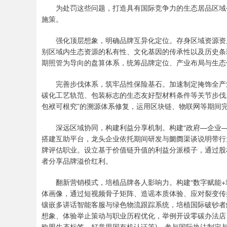
为处罚这些问题，打造具有国际竞争力的生态居品区域
施策。
强化顶层想象，明确品牌互异化定位。存身区域资源资
别区域内生态资源的私有性、文化基因的传承性以及历史条
期照管为导向的盘算体系，统筹品牌定位、产业布局与生态
完善步伐体系，筑牢品性保险基石。加速制定掩饰全产
碳化工艺轨范、包装标志的生态友好型材料条件等关节步伐
包袱可根究”的溯源体系修复，运用区块链、物联网等期间
深远区域协同，构建利益分享机制。构建“政府—企业
搭建互助平台，龙头企业依托期间研发与阛阓渠谈说明带行
牌评估职业。设立基于价值链升值的利益分派模子，通过股
者分享品牌溢价红利。
翻新营销模式，培植品牌各人影响力。构建“数字赋能
体画像，通过短视频骨子矩阵、造谣本质体验、应对裂变传
镶嵌多讲话智能客服与绿色物流跟踪系统，培植国际破钞者
想象、体验举止策动与职业历程优化，举例开设零碳办法店
欧盟生态标签、好意思国有机认证等)，参与国际执法制定