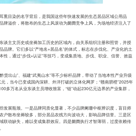
耳熏目染的名字背后，是我国这些年快速发展的生态居品区域公用品
品牌溢价，将散布的生态上风滚动为阛阓竞争上风，为场地经济注入了
东谈主文历史或坐褥加工历史的区域内，由关系组织注册和照管，并授
品品牌。它们多以“产地名+居品名”的体式，标志在步伐化、产业化的土
本性，通过“步伐+认证”等技巧，变成集质地、步伐、职业、信誉、效益
“黔货出山”、福建“武夷山水”等不少标杆品牌，带动了当地本性产业升级
2亿元，当今已变成国内深耕、外洋打破的立体化网罗；“赣南脐橙”2025年
100多万名从业东谈主员增收致富，“链”动起230亿元边界的产业集群，
些发展瓶颈。一是品牌同质化显著，不少品牌阑珊中枢辨识度，盲目师
农户散布坐褥较多，部分居品农残方向波动大，影响品牌信誉。三是区
域联动缺失，难以变成集群效应。四是阛阓执行才智薄弱，过度依赖传
。