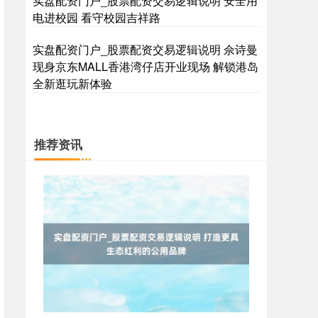
实盘配资门户_股票配资交易逻辑说明 安全用
电进校园 看守校园吉祥路
实盘配资门户_股票配资交易逻辑说明 佘诗曼
期指IC0
7730.00
-1.00
-0.01%
现身京东MALL香港湾仔店开业现场 解锁港岛
全新逛玩新体验
推荐资讯
上证综指
3900.35
+21.92
+0.57%