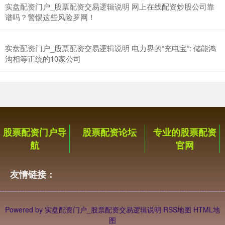
实盘配资门户_股票配资交易逻辑说明 网上在线配资炒股公司靠
谱吗？警惕这些风险罗网！
深证成指
14311.01
+200.89
+1.42%
实盘配资门户_股票配资交易逻辑说明 电力界的“充电宝”: 储能鸿
沟相等正统的10家公司
沪深300
4694.44
+43.13
+0.93%
股票配资门户导
股票配资论坛
专业的股票配资
航
官网
友情链接：
Powered by
实盘配资门户_股票配资交易逻辑说明
RSS地图
HTML地
图