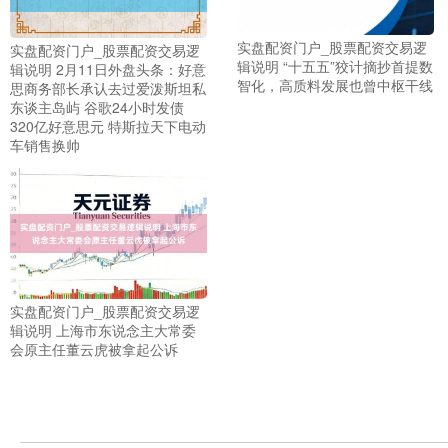
实盘配资门户_股票配资交易逻
实盘配资门户_股票配资交易逻
辑说明 “十五五”狡计摘抄首提数
辑说明 2月11日外盘头条：好意
智化，高质料发展也曾中枢干线
思商务部长承认去过爱泼斯坦私
东谈主岛屿 谷歌24小时发债
320亿好意思元 特斯拉天下电动
车销售换帅
实盘配资门户_股票配资交易逻
上证综指
3940.04
+39.68
+1.02%
辑说明 上海市东说念主大常委
会原主任董云虎被拿起公诉