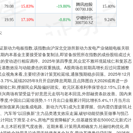
证新动力电板指数,该指数由沪深北交游所新动力发电产业储能电板关联
陈期内本基金主要接受皆备复制法,即皆备按照所在指数的成份股组成过火
的变动进行相应调停。2025年第四季度,民众宏不雅环境延续仁和复苏态
靠近基数效应与动能袭击的双重挑战。A股商场在前期高增长后过问震撼整
众视角来看,主要经济体计策宽松延续,通胀预期稳步回落。2025年12月
.75%,延续2025年9月开启的降息周期,且点阵图自大2026或将进一步
胀握续仁和,撑握民众风险偏好踏实。欧元区基准利率保管在2.15%,日本央
新兴商场有望受益于好意思元走弱与老本回流,外部融资条款改善。国内来
季度,中国出口延续强势,1-11月出口金额累计同比增长5.4%,11月当月出
高附加值家具(如集成电路、新动力汽车)成为主要撑握。但内需仍显疲弱,社
家电、汽车等“以旧换新”主力品类透支效应走漏,破钞动能切换至做事与悦己
同比下滑至-2.6%,房地产投资降幅扩大,但基建投资在5000亿元新式计
.8,土木匠程景气度改善。近期来看,计策用具精确发力,社融结构优化,商
元计策性金融用具沿途用于技俩老本金补充,带动基建类信贷彭胀。2025年