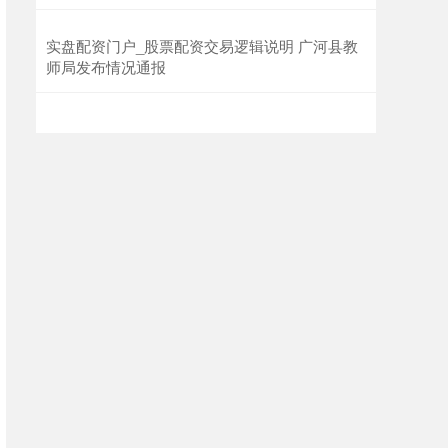
实盘配资门户_股票配资交易逻辑说明 广河县教
师局发布情况通报
沪深300
4694.44
+43.13
+0.93%
北证50
1134.24
+11.37
+1.01%