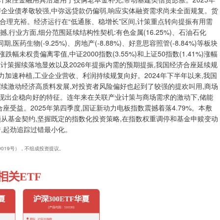
资与企业债孝敬较强,中弥远贷款仍偏弱,响应实体融资需求尚未全面规复。货
性保握合理充裕。经济运行在“低通胀、稳增长”区间,计策重点转向提振有用需
撼,行业方面,细分范围延续结构性契机:有色金属(16.25%)、石油石化
;同期,医药生物(-9.25%)、房地产(-8.88%)、好意思容照管(-8.84%)等板块
跌幅未权贵偏离零值,中证2000指数(3.55%)和上证50指数(1.41%)涨幅
宏不雅计策握续落地显效以及2026年提振内需的预期提振,我国经济合座延续规
力加速种植,工业企业营收、利润持续规复向好。2024年下半年以来,我国
续激动经济高质料发展,对投资者风险偏好也起到了较强的提欢叫用,商场
呈现出企稳向好的特征。连年来在关联产业计策与商场需求的激动下,储能
座受益。2025年第四季度,国证新动力电板指数震撼着落4.79%。本敷
从基金契约,坚握既定的指数化投资策略,在指数权重调停和基金申赎变动
,起劲追踪过错最小化。
40019号），不组成投资提议。