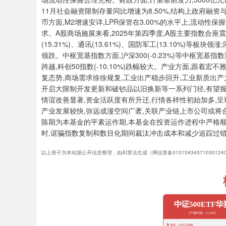
11月社会融资限制存量同比增速为8.50%,结构上政府融
币方面,M2增速安详,LPR保管在3.00%的水平上,流动
求。A股商场施展来看,2025年第四季度,A股主要指数合座震
(15.31%)、通讯(13.61%)、国防军工(13.10%)等板块领涨
领跌。中枢宽基指数方面,沪深300(-0.23%)等中枢宽基指数涨
跨越,科创50指数(-10.10%)跌幅较大。产业方面,跟着
复态势,商场需求徐徐规复,工业出产稳步回升,工业新质出产
开启大限制开发更新和破钞品以旧换新等一系列门径,有望握
情谊改善显著,资金活跃度有所升迁,行情各样性初始加多,
产业发展较快,弥远成漫空间广袤,关联产业链上市公司或将合
陈期为本基金的平素运作期,本基金在投资运作进程中严格顺
时,诓骗指数复制和数目化期间裁汰冲击成本和减少追踪过错
以上骨子为本站据公开信息整理，由AI算法生成（网信算备3101043457103012