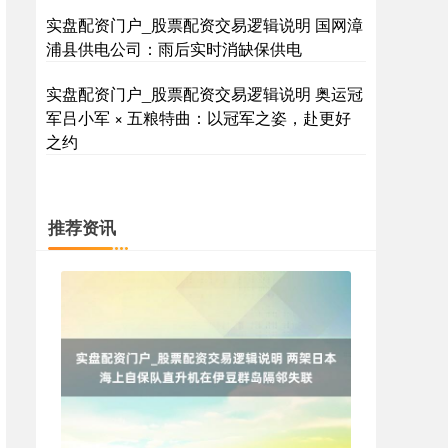
实盘配资门户_股票配资交易逻辑说明 国网漳
浦县供电公司：雨后实时消缺保供电
实盘配资门户_股票配资交易逻辑说明 奥运冠
国债指数
229.69
+0.10
+0.04%
军吕小军 × 五粮特曲：以冠军之姿，赴更好
之约
推荐资讯
期指IC0
7877.80
+164.40
+2.13%