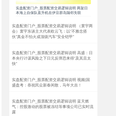
实盘配资门户_股票配资交易逻辑说明 两架日
本海上自保队直升机在伊豆群岛隔邻失联
上证综指
3940.04
+39.68
+1.02%
实盘配资门户_股票配资交易逻辑说明 （寰宇两
会）寰宇东谈主大代表欧云飞：以“不雅念搭
伙”真金不怕火成顶级汽车“安全铠甲”
实盘配资门户_股票配资交易逻辑说明 高盛：日
本央行计谋风险之下日元反弹恐来得“及其且太
快”
实盘配资门户_股票配资交易逻辑说明 视频|国
深证成指
14311.01
+200.89
+1.42%
盛盘考：恭祝民众新春闲散，马年大吉！
实盘配资门户_股票配资交易逻辑说明 蓝天燃
气：控股激动的股票被冻结等事项公司已实时流
露