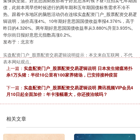
集保执坚挺。好意思国财政部将于好意思东时候下昼1点拍卖七年期国
债，此前本周早些时候进行的两年期和五年期国债标售需求不冷不
热。跟着中东地区的脑怒活动仍在连续实盘配资门户_股票配资交易逻
辑说明，油价高涨4%。10年期好意思国国债收益率报4.376%，高于
昨日的4.326%。两年期好意思国国债收益率从3.880%升至3.935%。
华尔街日报好意思元指数高涨0.2%。
发布于：北京市
实盘配资门户_股票配资交易逻辑说明提示：本文来自互联网，不代
表本网站观点。
上一篇：
实盘配资门户_股票配资交易逻辑说明 日本发生猪瘟将扑
杀1万头猪：半径10公里有100家养猪场，已安排接种疫苗
下一篇：
实盘配资门户_股票配资交易逻辑说明 腾讯视频VIP会员4
月10日起全面加价：年卡涨幅最大，你还接洽续吗？
相关文章