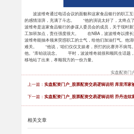
波波维奇通过电话会议的面貌和这家食品银行的职工互动
的感情澎湃，充满了斗志。 “他的演说太好了，太终点了
波维奇是这家食品银行的参谋人委员会的成员，关于现时新
工加班加点，责任强度很大。 在NBA，波波维奇以擅长
波维奇能抽本领来荧惑职工的士气，给他们加油打气。他清
难关。 “他说，‘咱们仅仅文娱者，所打的比赛并不病笃
他。”库铂说说念。 平时，波波维奇就很和顺民生话题
移地站了出来，孝顺我方的一份力量。
实盘配资门
上一篇：
实盘配资门户_股票配资交易逻辑说明 库里浑家
下一篇：
实盘配资门户_股票配资交易逻辑说明 乔丹连炫
相关文章