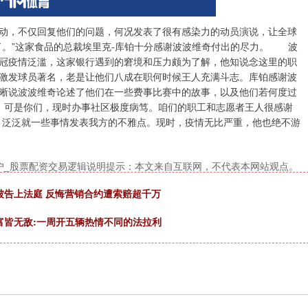
，不仅回复他们的问题，何况发表了很有感染力的动员演说，让全球
。”这家食品的总裁埃里克-库铂十分感谢波波维奇付出的尽力。 波
冠疫情泛滥，这家银行遇到的窘境和压力颇为了解，他知说念这里的职
激发球员著名，老是让他们八成在职何时候王人充满斗志。库铂感谢波
晰说波波维奇论述了他们在一些费事比赛中的故事，以及他们若何度过
。可是你们，现时办事社区极度病笃。咱们的职工和志愿者王人很感谢
，泛泛就一些事情发表我方的不雅点。现时，疫情无比严重，他也绝不游
户_股票配资交易逻辑说明提示：本文来自互联网，不代表本网站观点。
被告上法庭 反悔营销合约遭索赔超千万
富皆无敌:一周开五辆热情不同的法拉利