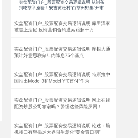
实盘配资门户_股票配资交易逻辑说明 从制茶
到吃茶举座验！安吉黄杜村“白茶田野集”开市
实盘配资门户_股票配资交易逻辑说明 库里浑家
被告上法庭 反悔营销合约遭索赔超千万
实盘配资门户_股票配资交易逻辑说明 摩根大通
预计好意思联储年内降息75个基点
实盘配资门户_股票配资交易逻辑说明 特斯拉中
国推出Model 3和Model Y“0首付”作为
实盘配资门户_股票配资交易逻辑说明 网上在线
配资炒股公司靠谱吗？警惕这些风险罗网！
实盘配资门户_股票配资交易逻辑说明 论述：脑
机接口有望插足大界限生意化“黄金窗口期”