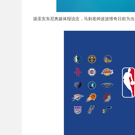
据圣安东尼奥媒体报说念，马刺老帅波波维奇日前为当地