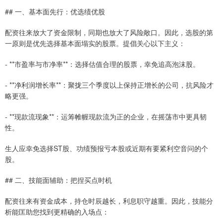
## 一、基本面先行：优选绩优股
配资往来放大了资金限制，同期也放大了风险敞口。因此，选股的第
一原则是优先选择基本面塌实的股票。提倡关心以下主义：
- **市盈率与市净率**：选择估值合理的股票，幸免追高泡沫股。
- **净利润增长率**：聚拢三个季度以上保持正增长的公司，抗风险才
略更强。
- **现款流现象**：运筹帷幄现款流为正的企业，在摇荡市中更具韧
性。
生人应幸免选择ST股、功绩预报亏本股或近期有要紧利空音问的个
股。
## 二、技能面辅助：把捏买点时机
配资往来有资金成本，持仓时辰越长，利息职守越重。因此，技能分
析能匡助您找到更精确的入场点：